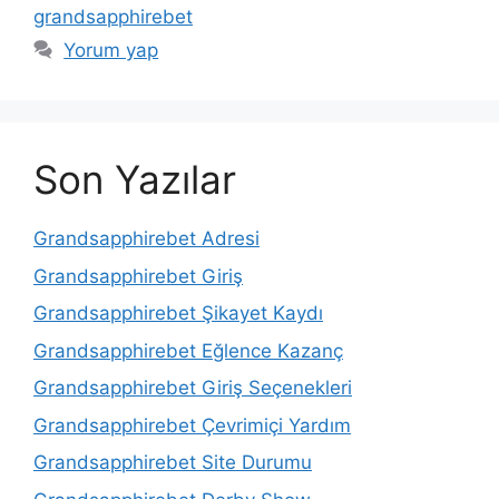
grandsapphirebet
Yorum yap
Son Yazılar
Grandsapphirebet Adresi
Grandsapphirebet Giriş
Grandsapphirebet Şikayet Kaydı
Grandsapphirebet Eğlence Kazanç
Grandsapphirebet Giriş Seçenekleri
Grandsapphirebet Çevrimiçi Yardım
Grandsapphirebet Site Durumu