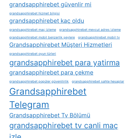
grandsapphirebet güvenlir mi
grandsapphirebet hizmet bilgisi
grandsapphirebet kaç oldu
grandsapphirebet maç izleme
grandsapphirebet mevcut adres i̇zleme
grandsapphirebet mobil benzerlik şeylere
grandsapphirebet mobil tv
Grandsapphirebet Müşteri Hizmetleri
grandsapphirebet oyun türleri
grandsapphirebet para yatirma
grandsapphirebet para çekme
grandsapphirebet popüler güvenilirlik
grandsapphirebet sahte hesaplar
Grandsapphirebet
Telegram
Grandsapphirebet Tv Bölümü
grandsapphirebet tv canli maç
izle