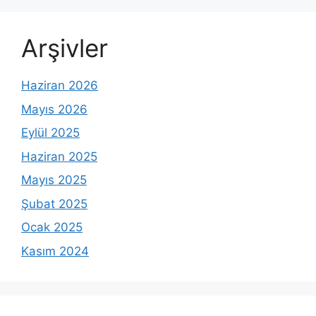
Arşivler
Haziran 2026
Mayıs 2026
Eylül 2025
Haziran 2025
Mayıs 2025
Şubat 2025
Ocak 2025
Kasım 2024