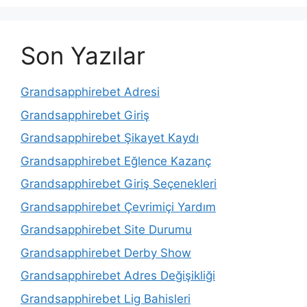
Son Yazılar
Grandsapphirebet Adresi
Grandsapphirebet Giriş
Grandsapphirebet Şikayet Kaydı
Grandsapphirebet Eğlence Kazanç
Grandsapphirebet Giriş Seçenekleri
Grandsapphirebet Çevrimiçi Yardım
Grandsapphirebet Site Durumu
Grandsapphirebet Derby Show
Grandsapphirebet Adres Değişikliği
Grandsapphirebet Lig Bahisleri