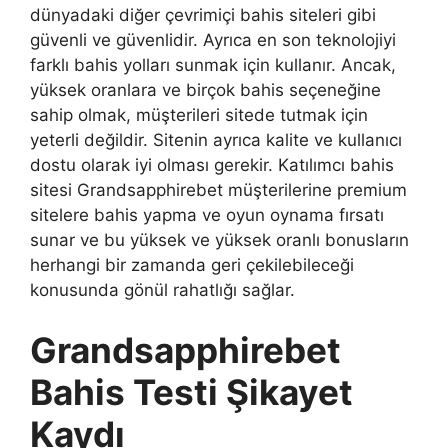
dünyadaki diğer çevrimiçi bahis siteleri gibi
güvenli ve güvenlidir. Ayrıca en son teknolojiyi
farklı bahis yolları sunmak için kullanır. Ancak,
yüksek oranlara ve birçok bahis seçeneğine
sahip olmak, müşterileri sitede tutmak için
yeterli değildir. Sitenin ayrıca kalite ve kullanıcı
dostu olarak iyi olması gerekir. Katılımcı bahis
sitesi Grandsapphirebet müşterilerine premium
sitelere bahis yapma ve oyun oynama fırsatı
sunar ve bu yüksek ve yüksek oranlı bonusların
herhangi bir zamanda geri çekilebileceği
konusunda gönül rahatlığı sağlar.
Grandsapphirebet
Bahis Testi Şikayet
Kaydı