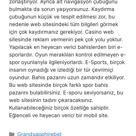
zorlaştırıyor. Ayrıca alt navigasyon çubuğunu
bulmakta da sorun yaşıyorsunuz. Kaydırma
çubuğunun küçük ve tespit edilmesi zor, bu
nedenle web sitesindeki tüm bilgileri görmek
için çok kaydırmanız gerekiyor. Casino web
sitesinde reklam vermenin pek çok yolu yoktur.
Yapılacak en heyecan verici bahislerden biri e-
sporlardır. Oyun meraklıları kontrol edilmeyen e-
spor oyunlarıyla ilgileniyorlardı. E-Sports, birçok
insanın oynadığı ve izlediği bir tür çevrimiçi
oyundur. Bahis pazarını uzun zamandır etkiliyor.
Bu web sitesinde birçok farklı spor bahis
pazarını bulabilirsiniz. E-sporu seviyorsanız, bu
web sitesinin tadını çıkaracaksınız.
Kullanabileceğiniz birçok özelliğe sahiptir.
Eğlenceli ve heyecan verici bir mobil site.
Kategoriler
Grandsapphirebet