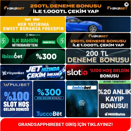
×
GRANDSAPPHIREBET GİRİŞ İÇİN TIKLAYINIZ!