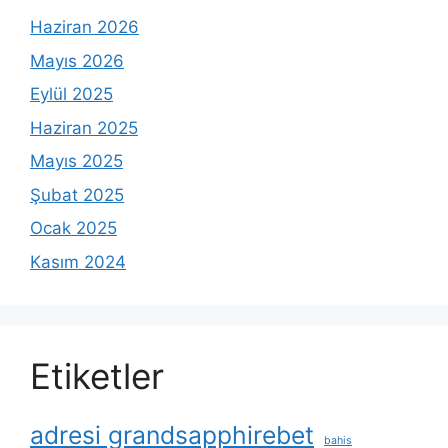
Haziran 2026
Mayıs 2026
Eylül 2025
Haziran 2025
Mayıs 2025
Şubat 2025
Ocak 2025
Kasım 2024
Etiketler
adresi grandsapphirebet
bahis