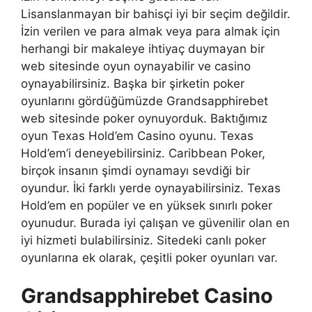
Lisanslanmayan bir bahisçi iyi bir seçim değildir.
İzin verilen ve para almak veya para almak için
herhangi bir makaleye ihtiyaç duymayan bir
web sitesinde oyun oynayabilir ve casino
oynayabilirsiniz. Başka bir şirketin poker
oyunlarını gördüğümüzde Grandsapphirebet
web sitesinde poker oynuyorduk. Baktığımız
oyun Texas Hold’em Casino oyunu. Texas
Hold’em’i deneyebilirsiniz. Caribbean Poker,
birçok insanın şimdi oynamayı sevdiği bir
oyundur. İki farklı yerde oynayabilirsiniz. Texas
Hold’em en popüler ve en yüksek sınırlı poker
oyunudur. Burada iyi çalışan ve güvenilir olan en
iyi hizmeti bulabilirsiniz. Sitedeki canlı poker
oyunlarına ek olarak, çeşitli poker oyunları var.
Grandsapphirebet Casino