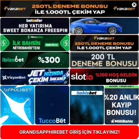
×
GRANDSAPPHIREBET GİRİŞ İÇİN TIKLAYINIZ!