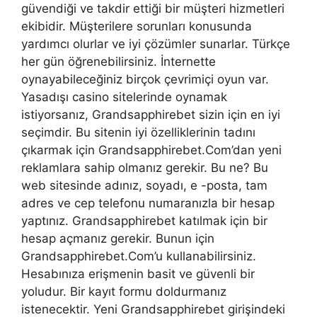
güvendiği ve takdir ettiği bir müşteri hizmetleri
ekibidir. Müşterilere sorunları konusunda
yardımcı olurlar ve iyi çözümler sunarlar. Türkçe
her gün öğrenebilirsiniz. İnternette
oynayabileceğiniz birçok çevrimiçi oyun var.
Yasadışı casino sitelerinde oynamak
istiyorsanız, Grandsapphirebet sizin için en iyi
seçimdir. Bu sitenin iyi özelliklerinin tadını
çıkarmak için Grandsapphirebet.Com’dan yeni
reklamlara sahip olmanız gerekir. Bu ne? Bu
web sitesinde adınız, soyadı, e -posta, tam
adres ve cep telefonu numaranızla bir hesap
yaptınız. Grandsapphirebet katılmak için bir
hesap açmanız gerekir. Bunun için
Grandsapphirebet.Com’u kullanabilirsiniz.
Hesabınıza erişmenin basit ve güvenli bir
yoludur. Bir kayıt formu doldurmanız
istenecektir. Yeni Grandsapphirebet girişindeki