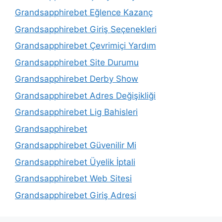
Grandsapphirebet Eğlence Kazanç
Grandsapphirebet Giriş Seçenekleri
Grandsapphirebet Çevrimiçi Yardım
Grandsapphirebet Site Durumu
Grandsapphirebet Derby Show
Grandsapphirebet Adres Değişikliği
Grandsapphirebet Lig Bahisleri
Grandsapphirebet
Grandsapphirebet Güvenilir Mi
Grandsapphirebet Üyelik İptali
Grandsapphirebet Web Sitesi
Grandsapphirebet Giriş Adresi