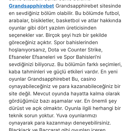
Grandsapphirebet
Grandsapphirebet sitesinde
en sevdiğiniz bölüm olabilir. Bu bölümde futbol,
arabalar, bisikletler, basketbol ve atlar hakkında
oyunlar gibi dört yazılım üreticisinden
seçenekler var. Birçok şeyi hızlı bir şekilde
göreceğiniz açıktır. Spor bahislerinden
hoşlanıyorsanız, Dota ve Counter Strike,
Efsaneler Efsaneleri ve Spor Bahisleri’ni
sevdiğinizi biliyoruz. Bu bölümün farklı seçimleri,
kaba tahminleri ve güçlü etkileri vardır. En yeni
oyunlar Grandsapphirebet Bu, casino
oynayabileceğiniz ve para kazanabileceğiniz bir
site değil. Mevcut oyunda hayatta kalma olarak
gördüğümüz bazı aşamalar var. En önemli şey
dürüst ve açık olmaktır. Oyunla ilgili herhangi bir
teknik sorun yoktur. Yuva oyunlarımızı
oynayarak para kazanmayı deneyebilirsiniz.
Blackjack ve Baccarat gibi oyunları içeren