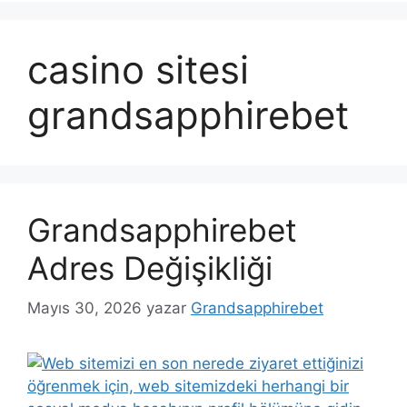
casino sitesi
grandsapphirebet
Grandsapphirebet
Adres Değişikliği
Mayıs 30, 2026
yazar
Grandsapphirebet