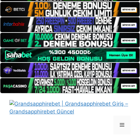
İçeriğe
atla
Menü