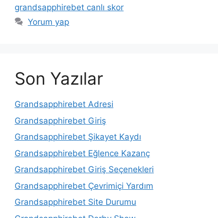
grandsapphirebet canlı skor
Yorum yap
Son Yazılar
Grandsapphirebet Adresi
Grandsapphirebet Giriş
Grandsapphirebet Şikayet Kaydı
Grandsapphirebet Eğlence Kazanç
Grandsapphirebet Giriş Seçenekleri
Grandsapphirebet Çevrimiçi Yardım
Grandsapphirebet Site Durumu