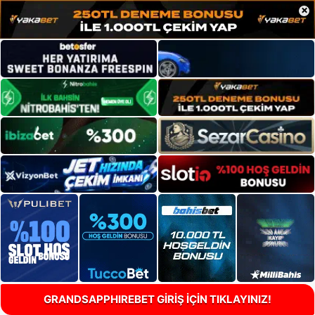
×
GRANDSAPPHIREBET GİRİŞ İÇİN TIKLAYINIZ!