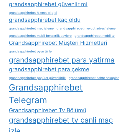
grandsapphirebet güvenlir mi
grandsapphirebet hizmet bilgisi
grandsapphirebet kaç oldu
grandsapphirebet maç izleme
grandsapphirebet mevcut adres i̇zleme
grandsapphirebet mobil benzerlik şeylere
grandsapphirebet mobil tv
Grandsapphirebet Müşteri Hizmetleri
grandsapphirebet oyun türleri
grandsapphirebet para yatirma
grandsapphirebet para çekme
grandsapphirebet popüler güvenilirlik
grandsapphirebet sahte hesaplar
Grandsapphirebet
Telegram
Grandsapphirebet Tv Bölümü
grandsapphirebet tv canli maç
izle