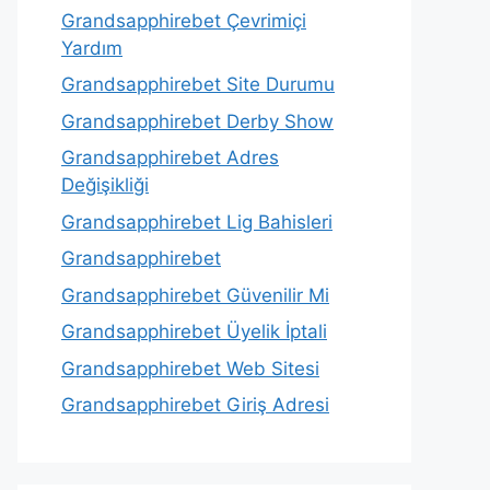
Grandsapphirebet Çevrimiçi
Yardım
Grandsapphirebet Site Durumu
Grandsapphirebet Derby Show
Grandsapphirebet Adres
Değişikliği
Grandsapphirebet Lig Bahisleri
Grandsapphirebet
Grandsapphirebet Güvenilir Mi
Grandsapphirebet Üyelik İptali
Grandsapphirebet Web Sitesi
Grandsapphirebet Giriş Adresi