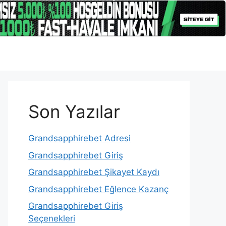
Son Yazılar
Grandsapphirebet Adresi
Grandsapphirebet Giriş
Grandsapphirebet Şikayet Kaydı
Grandsapphirebet Eğlence Kazanç
Grandsapphirebet Giriş
Seçenekleri