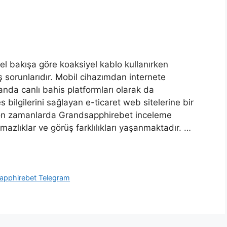
 bakışa göre koaksiyel kablo kullanırken
iş sorunlarıdır. Mobil cihazımdan internete
nda canlı bahis platformları olarak da
 bilgilerini sağlayan e-ticaret web sitelerine bir
. Son zamanlarda Grandsapphirebet inceleme
mazlıklar ve görüş farklılıkları yaşanmaktadır. …
apphirebet Telegram