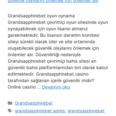
Grandsapphirebet oyun oynama
Grandsapphirebet çevrimiçi oyun sitesinde oyun
oynayabilmek için oyun lisansı almanız
gerekmektedir. Bu lisansın denetim komitesi
siteyi sürekli olarak izler ve site ortamında
oluşabilecek güvenlik olaylarını önlemek için
önlemler alır. Güvenilirliği nedeniyle
Grandsapphirebet çevrimiçi bahis sitesi en
güvenilir bahis platformlarından biri olarak kabul
edilmektedir. Grandsapphirebet casino
tarafından sağlanan içerik güvenilir midir?
Online casino …
Devamını oku
Kategoriler
Grandsapphirebet
Etiketler
grandsapphirebet adres
,
grandsapphirebet