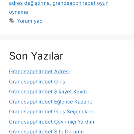
adres değiştirme
,
grandsapphirebet oyun
oynama
Yorum yap
Son Yazılar
Grandsapphirebet Adresi
Grandsapphirebet Giriş
Grandsapphirebet Şikayet Kaydı
Grandsapphirebet Eğlence Kazanç
Grandsapphirebet Giriş Seçenekleri
Grandsapphirebet Çevrimiçi Yardım
Grandsapphirebet Site Durumu