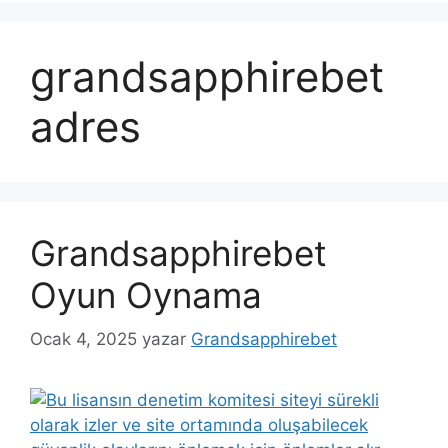
grandsapphirebet
adres
Grandsapphirebet
Oyun Oynama
Ocak 4, 2025
yazar
Grandsapphirebet