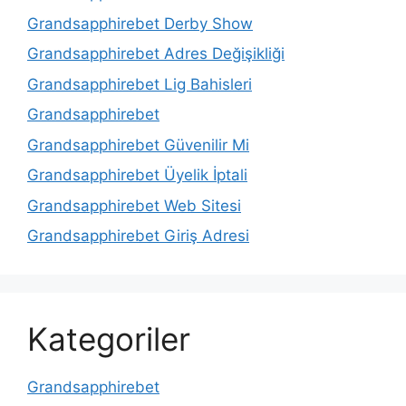
Grandsapphirebet Derby Show
Grandsapphirebet Adres Değişikliği
Grandsapphirebet Lig Bahisleri
Grandsapphirebet
Grandsapphirebet Güvenilir Mi
Grandsapphirebet Üyelik İptali
Grandsapphirebet Web Sitesi
Grandsapphirebet Giriş Adresi
Kategoriler
Grandsapphirebet