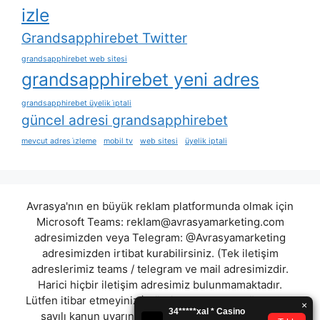
izle
Grandsapphirebet Twitter
grandsapphirebet web sitesi
grandsapphirebet yeni adres
grandsapphirebet üyelik i̇ptali
güncel adresi grandsapphirebet
mevcut adres i̇zleme
mobil tv
web sitesi
üyelik iptali
Avrasya'nın en büyük reklam platformunda olmak için
Microsoft Teams:
reklam@avrasyamarketing.com
adresimizden veya Telegram: @Avrasyamarketing
adresimizden irtibat kurabilirsiniz. (Tek iletişim
adreslerimiz teams / telegram ve mail adresimizdir.
Harici hiçbir iletişim adresimiz bulunmamaktadır.
Lütfen itibar etmeyiniz.) Türkiye yasalarına göre 7258
sayılı kanun uyarınca yasa dışı bahis oynamanın