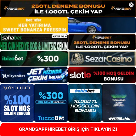
×
GRANDSAPPHIREBET GİRİŞ İÇİN TIKLAYINIZ!