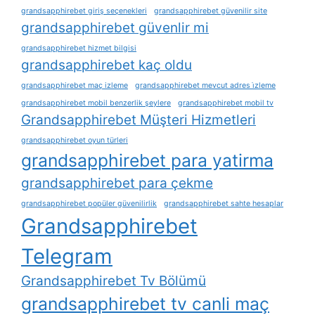
grandsapphirebet giriş seçenekleri
grandsapphirebet güvenilir site
grandsapphirebet güvenlir mi
grandsapphirebet hizmet bilgisi
grandsapphirebet kaç oldu
grandsapphirebet maç izleme
grandsapphirebet mevcut adres i̇zleme
grandsapphirebet mobil benzerlik şeylere
grandsapphirebet mobil tv
Grandsapphirebet Müşteri Hizmetleri
grandsapphirebet oyun türleri
grandsapphirebet para yatirma
grandsapphirebet para çekme
grandsapphirebet popüler güvenilirlik
grandsapphirebet sahte hesaplar
Grandsapphirebet
Telegram
Grandsapphirebet Tv Bölümü
grandsapphirebet tv canli maç